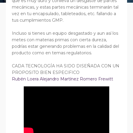
que es muy duro y conlleva un desgaste de partes
mecánicas, y estas partes mecánicas terminarán tal
vez en tu encapsulado, tableteados, etc. fallando a
tus cumplimientos GMP.
Incluso si tienes un equipo desgastado y aun así los
metes con materias primas con cierta dureza,
podrías estar generando problemas en la calidad del
producto como en temas regulatorios.
CADA TECNOLOGÍA HA SIDO DISEÑADA CON UN
PROPOSITO BIEN ESPECIFICO
Rubén Loera
Alejandro Martínez Romero
Frewitt