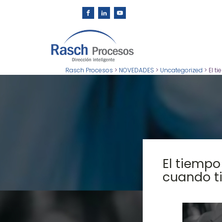
Rasch Procesos
>
NOVEDADES
>
Uncategorized
>
El t
El tiempo
cuando t