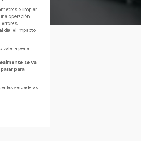
ámetros o limpiar
 una operación
 errores.
l día, el impacto
 vale la pena
realmente se va
parar para
er las verdaderas