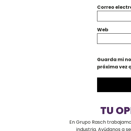
Correo elect
Web
Guarda mi no
próxima vez 
TU O
En Grupo Rasch trabajamos 
industria. Ayúdanos a 