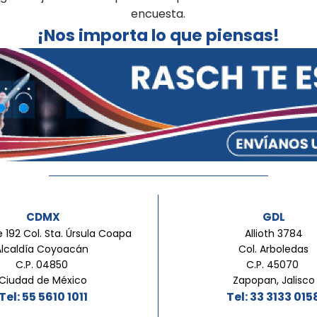
encuesta.
¡Nos importa lo que piensas!
CDMX
GDL
 192 Col. Sta. Úrsula Coapa
Allioth 3784
Alcaldía Coyoacán
Col. Arboledas
C.P. 04850
C.P. 45070
Ciudad de México
Zapopan, Jalisco
Tel: 55 5610 1011
Tel: 33 3133 015