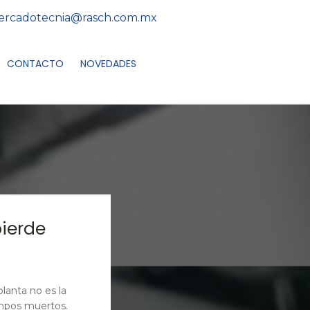
rcadotecnia@rasch.com.mx
CONTACTO
NOVEDADES
pierde
lanta no es la
empos muertos.