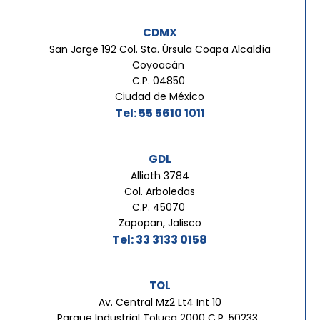
CDMX
San Jorge 192 Col. Sta. Úrsula Coapa Alcaldía
Coyoacán
C.P. 04850
Ciudad de México
Tel: 55 5610 1011
GDL
Allioth 3784
Col. Arboledas
C.P. 45070
Zapopan, Jalisco
Tel: 33 3133 0158
TOL
Av. Central Mz2 Lt4 Int 10
Parque Industrial Toluca 2000 C.P. 50233,