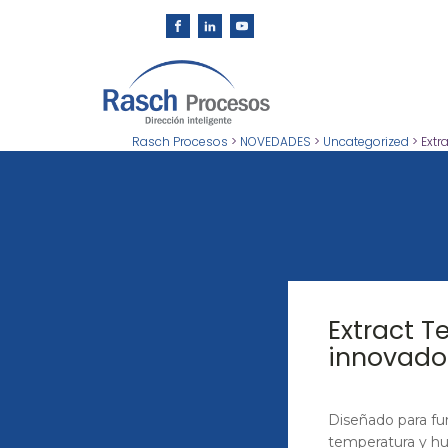
Rasch Procesos
>
NOVEDADES
>
Uncategorized
>
Extr
Extract T
innovador
Diseñado para fun
temperatura y h