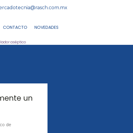
rcadotecnia@rasch.com.mx
CONTACTO
NOVEDADES
slador aséptico
emente un
ico de