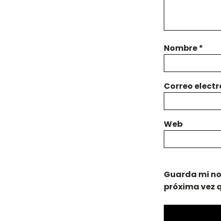
Nombre
*
Correo elect
Web
Guarda mi no
próxima vez 