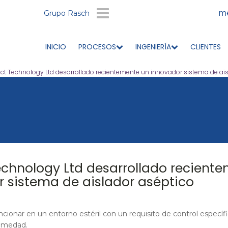
me
Grupo Rasch
INICIO
PROCESOS
INGENIERÍA
CLIENTES
act Technology Ltd desarrollado recientemente un innovador sistema de ai
echnology Ltd desarrollado recient
 sistema de aislador aséptico
cionar en un entorno estéril con un requisito de control específ
umedad.