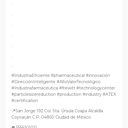
.
.
.
.
.
.
.
#IndustriaEficiente #pharmaceutical #innovación
#DirecciónInteligente #AltoValorTecnológico
#Industriafarmacéutica #frewitt #technologycenter
#particlesizereduction #production #industry #ATEX
#certification
📍San Jorge 192 Col. Sta. Úrsula Coapa Alcaldía
Coyoacán C.P. 04850 Ciudad de México
☎️ 5556101011