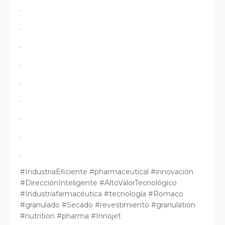
.
.
.
.
.
.
.
.
.
#IndustriaEficiente #pharmaceutical #innovación
#DirecciónInteligente #AltoValorTecnológico
#Industriafarmacéutica #tecnología #Romaco
#granulado #Secado #revestimiento #granulation
#nutrition #pharma #Innojet