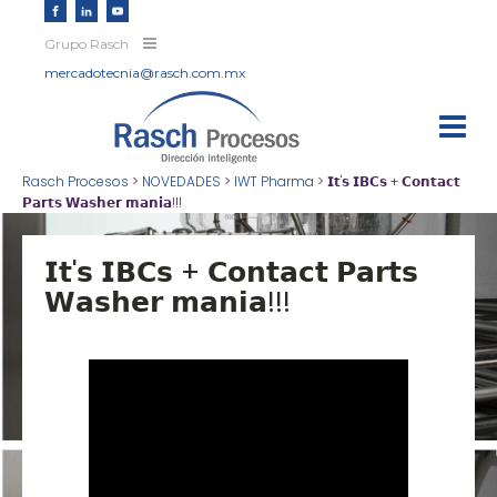
Grupo Rasch
mercadotecnia@rasch.com.mx
Rasch Procesos
>
NOVEDADES
>
IWT Pharma
>
𝗜𝘁'𝘀 𝗜𝗕𝗖𝘀 + 𝗖𝗼𝗻𝘁𝗮𝗰𝘁
𝗣𝗮𝗿𝘁𝘀 𝗪𝗮𝘀𝗵𝗲𝗿 𝗺𝗮𝗻𝗶𝗮!!!
𝗜𝘁'𝘀 𝗜𝗕𝗖𝘀 + 𝗖𝗼𝗻𝘁𝗮𝗰𝘁 𝗣𝗮𝗿𝘁𝘀
𝗪𝗮𝘀𝗵𝗲𝗿 𝗺𝗮𝗻𝗶𝗮!!!