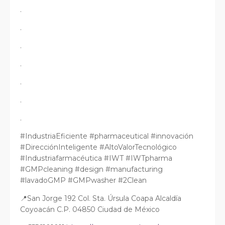
.
.
.
.
.
.
.
#IndustriaEficiente #pharmaceutical #innovación
#DirecciónInteligente #AltoValorTecnológico
#Industriafarmacéutica #IWT #IWTpharma
#GMPcleaning #design #manufacturing
#lavadoGMP #GMPwasher #2Clean
📍San Jorge 192 Col. Sta. Úrsula Coapa Alcaldía
Coyoacán C.P. 04850 Ciudad de México