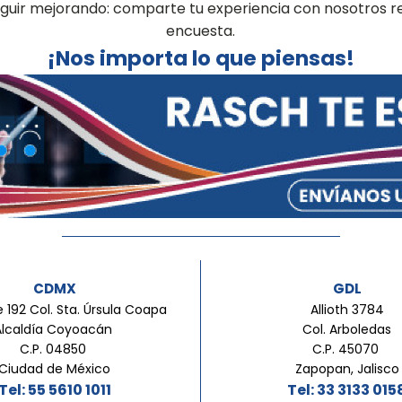
seguir mejorando: comparte tu experiencia con nosotros 
encuesta.
¡Nos importa lo que piensas!
CDMX
GDL
 192 Col. Sta. Úrsula Coapa
Allioth 3784
Alcaldía Coyoacán
Col. Arboledas
C.P. 04850
C.P. 45070
Ciudad de México
Zapopan, Jalisco
Tel: 55 5610 1011
Tel: 33 3133 015