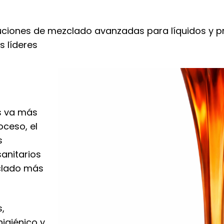
ciones de mezclado avanzadas para líquidos y pr
 líderes
s va más
oceso, el
s
sanitarios
zclado más
,
higiénico y