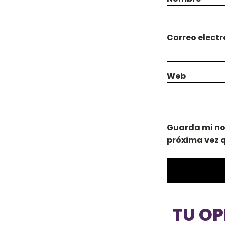
Correo elect
Web
Guarda mi no
próxima vez 
TU O