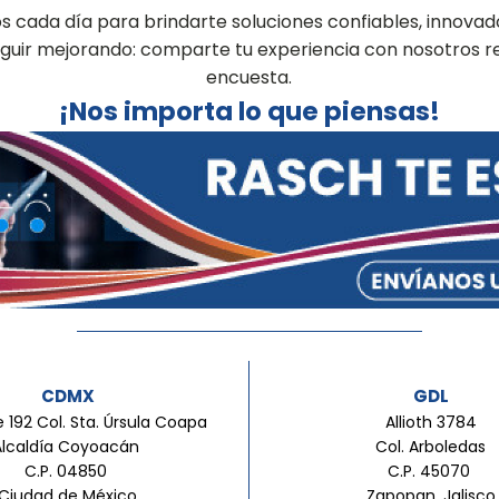
cada día para brindarte soluciones confiables, innovado
seguir mejorando: comparte tu experiencia con nosotros 
encuesta.
¡Nos importa lo que piensas!
CDMX
GDL
 192 Col. Sta. Úrsula Coapa
Allioth 3784
Alcaldía Coyoacán
Col. Arboledas
C.P. 04850
C.P. 45070
Ciudad de México
Zapopan, Jalisco