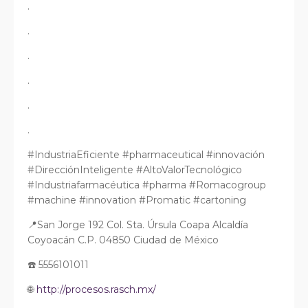
.
.
.
.
.
.
#IndustriaEficiente #pharmaceutical #innovación
#DirecciónInteligente #AltoValorTecnológico
#Industriafarmacéutica #pharma #Romacogroup
#machine #innovation #Promatic #cartoning
📍San Jorge 192 Col. Sta. Úrsula Coapa Alcaldía
Coyoacán C.P. 04850 Ciudad de México
☎️ 5556101011
🌐
http://procesos.rasch.mx/