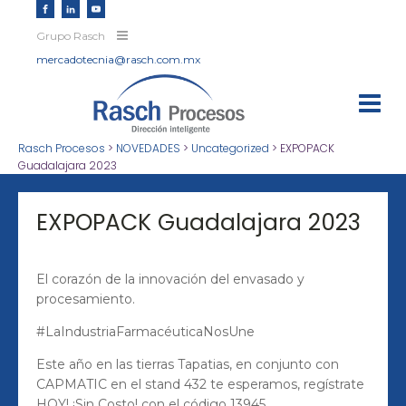
Grupo Rasch
mercadotecnia@rasch.com.mx
Rasch Procesos
>
NOVEDADES
>
Uncategorized
>
EXPOPACK
Guadalajara 2023
EXPOPACK Guadalajara 2023
El corazón de la innovación del envasado y
procesamiento.
#LaIndustriaFarmacéuticaNosUne
Este año en las tierras Tapatias, en conjunto con
CAPMATIC en el stand 432 te esperamos, regístrate
HOY! ¡Sin Costo! con el código 13945