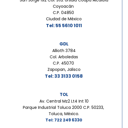
San Jorge 192 Col. Sta. Úrsula Coapa Alcaldía
Coyoacán
C.P. 04850
Ciudad de México
Tel: 55 5610 1011
GDL
Allioth 3784
Col. Arboledas
C.P. 45070
Zapopan, Jalisco
Tel: 33 3133 0158
TOL
Av. Central Mz2 Lt4 Int 10
Parque Industrial Toluca 2000 C.P. 50233,
Toluca, México.
Tel: 722 249 6330