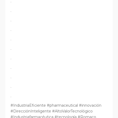
.
.
.
.
.
.
.
.
.
.
.
#IndustriaEficiente #pharmaceutical #innovación
#DirecciónInteligente #AltoValorTecnológico
#Industriafarmacéutica #tecnología #Romaco