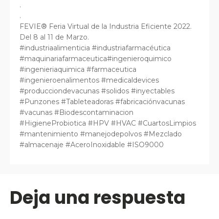
.
.
FEVIE® Feria Virtual de la Industria Eficiente 2022.
Del 8 al 11 de Marzo.
#industriaalimenticia #industriafarmacéutica
#maquinariafarmaceutica#ingenieroquimico
#ingenieriaquimica #farmaceutica
#ingenieroenalimentos #medicaldevices
#producciondevacunas #solidos #inyectables
#Punzones #Tableteadoras #fabricaciónvacunas
#vacunas #Biodescontaminacion
#HigieneProbiotica #HPV #HVAC #CuartosLimpios
#mantenimiento #manejodepolvos #Mezclado
#almacenaje #AceroInoxidable #ISO9000
Deja una respuesta