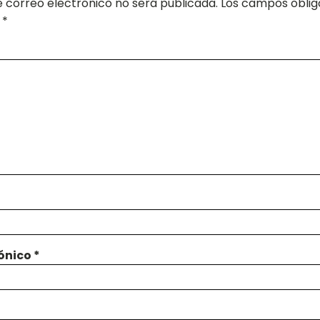
e correo electrónico no será publicada.
Los campos oblig
n
*
*
rónico
*