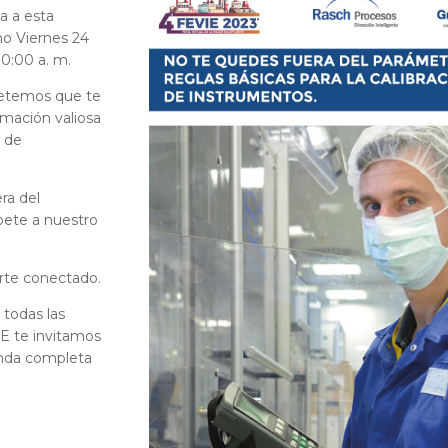
ta a esta
mo Viernes 24
10:00 a. m.
etemos que te
rmación valiosa
n de
ra del
bete a nuestro
erte conectado.
a todas las
E te invitamos
enda completa