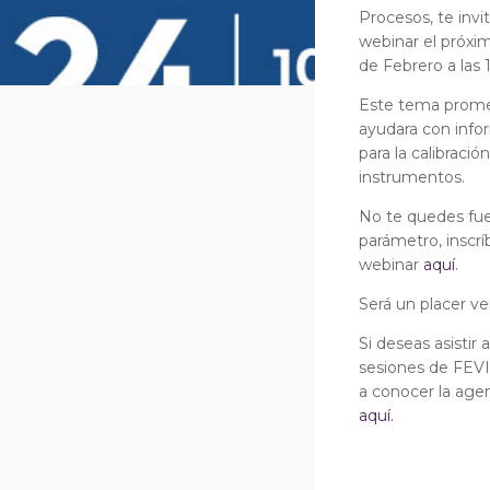
Procesos, te invi
webinar el próxi
de Febrero a las 
Este tema prom
ayudara con info
para la calibració
instrumentos.
No te quedes fue
parámetro, inscrí
webinar
aquí
.
Será un placer v
Si deseas asistir 
sesiones de FEVI
a conocer la ag
aquí.