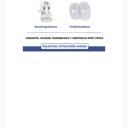
.
.
.
.
.
.
.