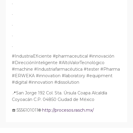
.
.
.
.
.
#IndustriaEficiente #pharmaceutical #innovación
#DirecciónInteligente #AltoValorTecnológico
#machine #Industriafarmacéutica #tester #Pharma
#ERWEKA #innovation #laboratory #equipment
#digital #innovation #dissolution
📍San Jorge 192 Col. Sta. Úrsula Coapa Alcaldía
Coyoacán C.P. 04850 Ciudad de México
☎️ 5556101011🌐
http://procesos.rasch.mx/