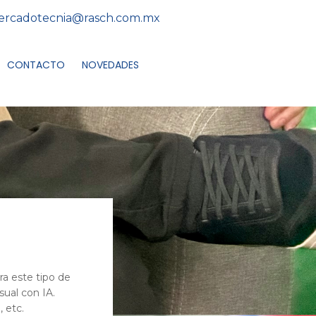
rcadotecnia@rasch.com.mx
CONTACTO
NOVEDADES
ra este tipo de
ual con IA.
, etc.