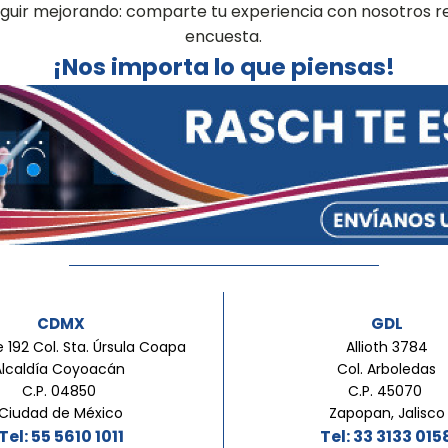
seguir mejorando: comparte tu experiencia con nosotros 
encuesta.
¡Nos importa lo que piensas!
CDMX
GDL
 192 Col. Sta. Úrsula Coapa
Allioth 3784
Alcaldía Coyoacán
Col. Arboledas
C.P. 04850
C.P. 45070
Ciudad de México
Zapopan, Jalisco
Tel: 55 5610 1011
Tel: 33 3133 015