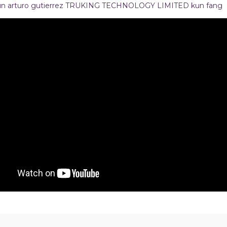
ún
arturo gutierrez
TRUKING TECHNOLOGY LIMITED
kun fang