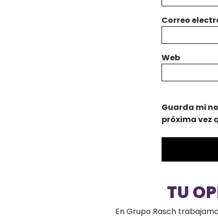
Correo elect
Web
Guarda mi no
próxima vez 
TU O
En Grupo Rasch trabajamos 