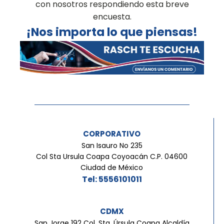
con nosotros respondiendo esta breve
encuesta.
¡Nos importa lo que piensas!
CORPORATIVO
San Isauro No 235
Col Sta Ursula Coapa Coyoacán C.P. 04600
Ciudad de México
Tel: 5556101011
CDMX
San Jorge 192 Col. Sta. Úrsula Coapa Alcaldía