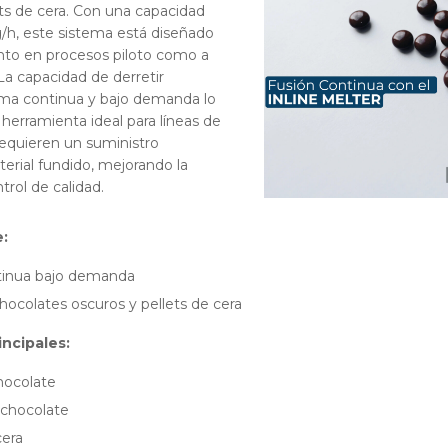
ets de cera. Con una capacidad
g/h, este sistema está diseñado
anto en procesos piloto como a
 La capacidad de derretir
ma continua y bajo demanda lo
herramienta ideal para líneas de
equieren un suministro
erial fundido, mejorando la
ntrol de calidad.
:
tinua bajo demanda
chocolates oscuros y pellets de cera
incipales:
hocolate
chocolate
cera