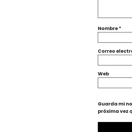
Nombre
*
Correo elect
Web
Guarda mi no
próxima vez 