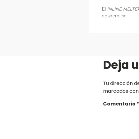
El
INLINE MELTE
desperdicio.
Deja 
Tu dirección d
marcados co
Comentario