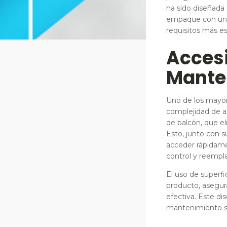
ha sido diseñada
empaque con una 
requisitos más e
Accesi
Mante
Uno de los mayor
complejidad de a
de balcón, que e
Esto, junto con s
acceder rápidame
control y reempl
El uso de superfi
producto, asegur
efectiva. Este di
mantenimiento se