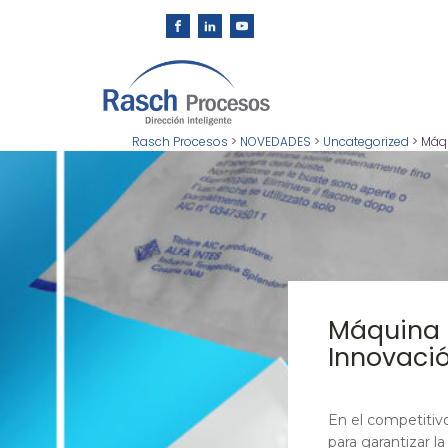
Rasch Procesos
>
NOVEDADES
>
Uncategorized
>
Máqu
Máquina 
Innovació
En el competitivo
para garantizar la