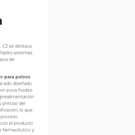
n
 C3 se destaca
ltiples sistemas
tipos de
r para polvos
ha sido diseñado
on poca fluidez.
 prealimentación
 preciso del
ficación, lo que
 proceso.
 con el producto
o farmacéutico y