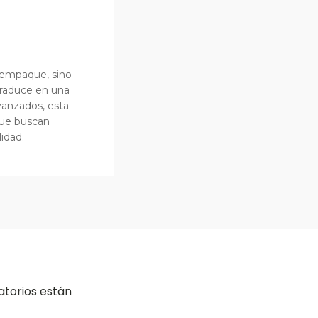
e empaque, sino
traduce en una
vanzados, esta
que buscan
idad.
atorios están