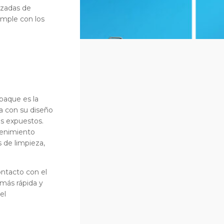
nzadas de
mple con los
paque es la
a con su diseño
s expuestos.
ntenimiento
 de limpieza,
ontacto con el
 más rápida y
el