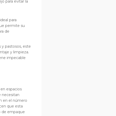
o para evitar la
ideal para
que permite su
ara de
s y pastosos, este
taje y limpieza.
iene impecable
 en espacios
e necesitan
ón en el número
cen que esta
po de empaque