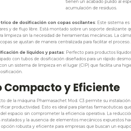
tienen un acabado pulido al espej
acumulación de residuos.
rico de dosificación con copas oscilantes
: Este sistema es 
ares y de flujo libre. Está montado sobre un soporte deslizante 
ara limpieza sin la necesidad de herramientas mecánicas. La cám
 copas se ajustan de manera centralizada para facilitar el proceso.
ficación de líquidos y pastas
: Perfecto para productos líquido
ipado con tubos de dosificación diseñados para un rápido desmon
on un sistema de limpieza en el lugar (CIP) que facilita una hig
osificación.
 Compacto y Eficiente
to de la máquina Pharmasachet Mod. C3 permite su instalación
rificar productividad. Esto es ideal para plantas farmacéuticas qu
 del espacio sin comprometer la eficiencia operativa. La reducci
instalados y la ausencia de elementos mecánicos expuestos ha
 opción robusta y eficiente para empresas que buscan un equi