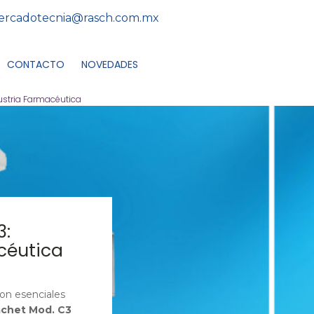
rcadotecnia@rasch.com.mx
CONTACTO
NOVEDADES
ustria Farmacéutica
3:
acéutica
son esenciales
chet Mod. C3