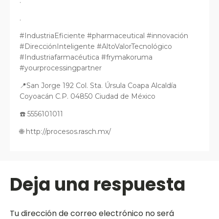
.
.
#IndustriaEficiente #pharmaceutical #innovación
#DirecciónInteligente #AltoValorTecnológico
#Industriafarmacéutica #frymakoruma
#yourprocessingpartner
📍San Jorge 192 Col. Sta. Úrsula Coapa Alcaldía
Coyoacán C.P. 04850 Ciudad de México
☎️ 5556101011
🌐 http://procesos.rasch.mx/
Deja una respuesta
Tu dirección de correo electrónico no será