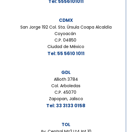
Tel: 5556101011
CDMX
San Jorge 192 Col. Sta. Úrsula Coapa Alcaldía
Coyoacán
C.P. 04850
Ciudad de México
Tel: 55 5610 1011
GDL
Allioth 3784
Col. Arboledas
C.P. 45070
Zapopan, Jalisco
Tel: 33 3133 0158
TOL
Av. Central Mz2 Lt4 Int 10