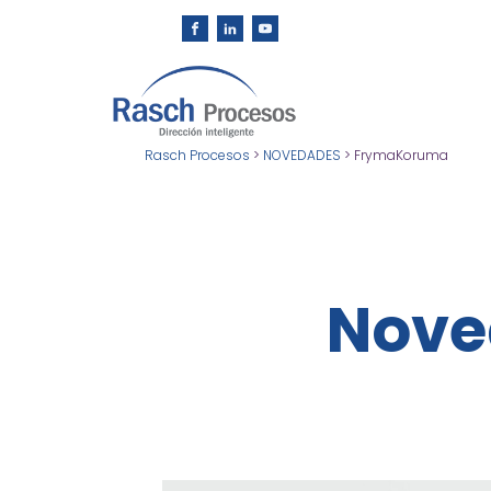
Rasch Procesos
>
NOVEDADES
>
FrymaKoruma
Noved