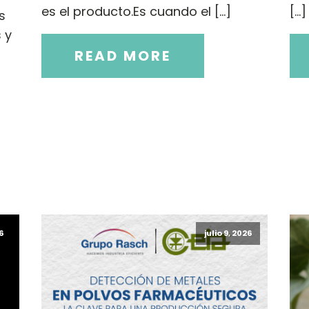
es el producto.Es cuando el […]
[…]
s
 y
READ MORE
26
julio 9, 2026