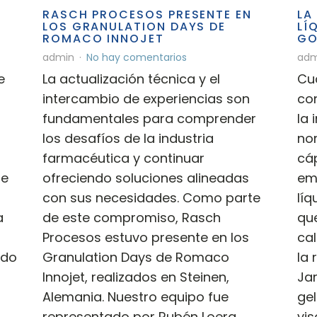
RASCH PROCESOS PRESENTE EN
LA
LOS GRANULATION DAYS DE
LÍ
ROMACO INNOJET
GO
admin
No hay comentarios
adm
e
La actualización técnica y el
Cu
intercambio de experiencias son
co
fundamentales para comprender
la 
los desafíos de la industria
no
farmacéutica y continuar
cáp
te
ofreciendo soluciones alineadas
em
n
con sus necesidades. Como parte
líq
a
de este compromiso, Rasch
qu
Procesos estuvo presente en los
cal
ndo
Granulation Days de Romaco
la 
Innojet, realizados en Steinen,
Jar
Alemania. Nuestro equipo fue
ge
representado por Rubén Loera,
vis