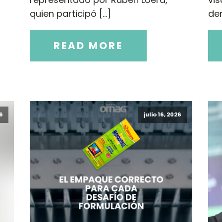
quien participó […]
den
READ MORE
26
julio 16, 2026