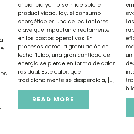
eficiencia ya no se mide solo en
em
productividad.Hoy, el consumo
evo
energético es uno de los factores
La
clave que impactan directamente
ráp
en los costos operativos. En
efi
ía
procesos como la granulación en
más
te
lecho fluido, una gran cantidad de
un
energía se pierde en forma de calor
de
residual. Este calor, que
int
los
tradicionalmente se desperdicia, […]
tra
blí
READ MORE
a