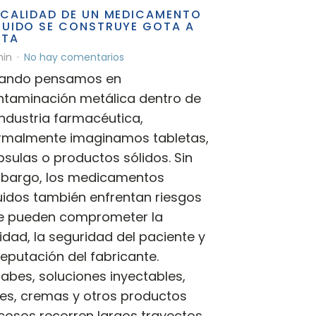
 CALIDAD DE UN MEDICAMENTO
QUIDO SE CONSTRUYE GOTA A
TA
in
No hay comentarios
ando pensamos en
ntaminación metálica dentro de
industria farmacéutica,
rmalmente imaginamos tabletas,
sulas o productos sólidos. Sin
bargo, los medicamentos
uidos también enfrentan riesgos
e pueden comprometer la
idad, la seguridad del paciente y
reputación del fabricante.
abes, soluciones inyectables,
les, cremas y otros productos
cosos recorren largos trayectos