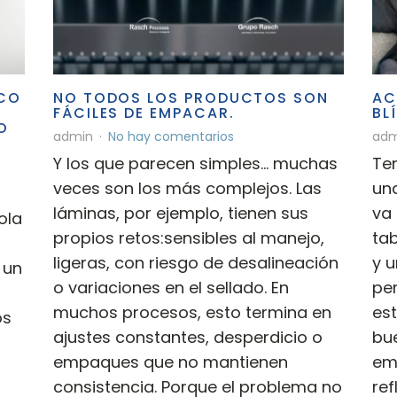
ICO
NO TODOS LOS PRODUCTOS SON
AC
FÁCILES DE EMPACAR.
BL
O
admin
No hay comentarios
adm
Y los que parecen simples… muchas
Te
veces son los más complejos. Las
una
láminas, por ejemplo, tienen sus
va 
ola
propios retos:sensibles al manejo,
ta
ligeras, con riesgo de desalineación
y u
 un
o variaciones en el sellado. En
pe
muchos procesos, esto termina en
es
os
ajustes constantes, desperdicio o
bue
empaques que no mantienen
em
consistencia. Porque el problema no
ref