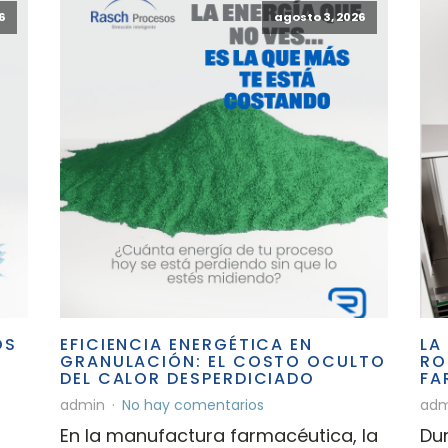
6
agosto 3, 2026
OS
EFICIENCIA ENERGÉTICA EN
LA
GRANULACIÓN: EL COSTO OCULTO
RO
DEL CALOR DESPERDICIADO
FA
admin
No hay comentarios
adm
En la manufactura farmacéutica, la
Dur