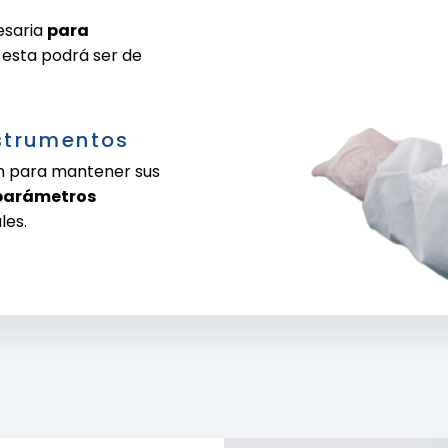
esaria
para
esta podrá ser de
nstrumentos
ón para mantener sus
parámetros
les.