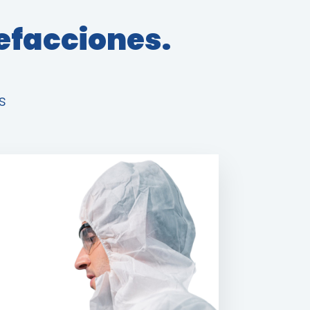
refacciones.
s