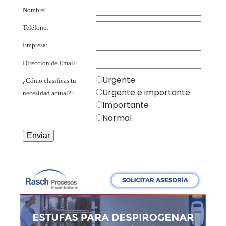
Nombre:
Teléfono:
Empresa:
Dirección de Email:
Urgente
¿Cómo clasificas tu
Urgente e importante
necesidad actual?:
Importante
Normal