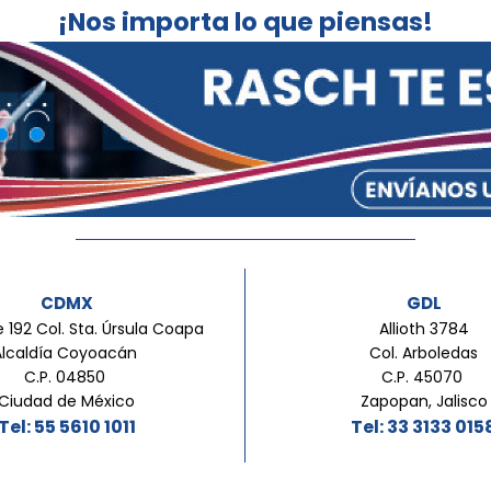
¡Nos importa lo que piensas!
CDMX
GDL
 192 Col. Sta. Úrsula Coapa
Allioth 3784
Alcaldía Coyoacán
Col. Arboledas
C.P. 04850
C.P. 45070
Ciudad de México
Zapopan, Jalisco
Tel: 55 5610 1011
Tel: 33 3133 015