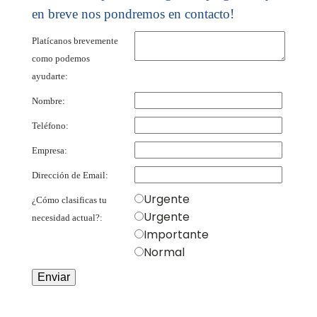
en breve nos pondremos en contacto!
Platícanos brevemente
como podemos
ayudarte:
Nombre:
Teléfono:
Empresa:
Dirección de Email:
Urgente
¿Cómo clasificas tu
Urgente
necesidad actual?:
Importante
Normal