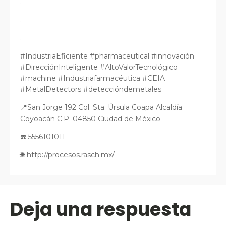
.
.
.
#IndustriaEficiente #pharmaceutical #innovación
#DirecciónInteligente #AltoValorTecnológico
#machine #Industriafarmacéutica #CEIA
#MetalDetectors #deteccióndemetales
📍San Jorge 192 Col. Sta. Úrsula Coapa Alcaldía
Coyoacán C.P. 04850 Ciudad de México
☎️ 5556101011
🌐 http://procesos.rasch.mx/
Deja una respuesta