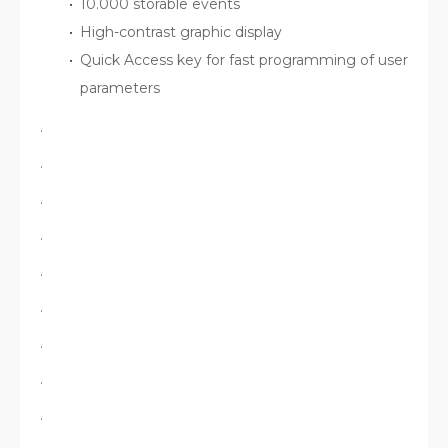
10.000 storable events
High-contrast graphic display
Quick Access key for fast programming of user
parameters
.
.
.
.
.
.
.
.
.