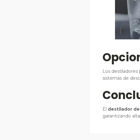
Opcio
Los destiladores
sistemas de desc
Concl
El
destilador d
garantizando alta