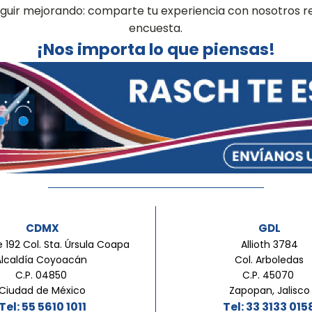
seguir mejorando: comparte tu experiencia con nosotros 
encuesta.
¡Nos importa lo que piensas!
CDMX
GDL
 192 Col. Sta. Úrsula Coapa
Allioth 3784
Alcaldía Coyoacán
Col. Arboledas
C.P. 04850
C.P. 45070
Ciudad de México
Zapopan, Jalisco
Tel: 55 5610 1011
Tel: 33 3133 015