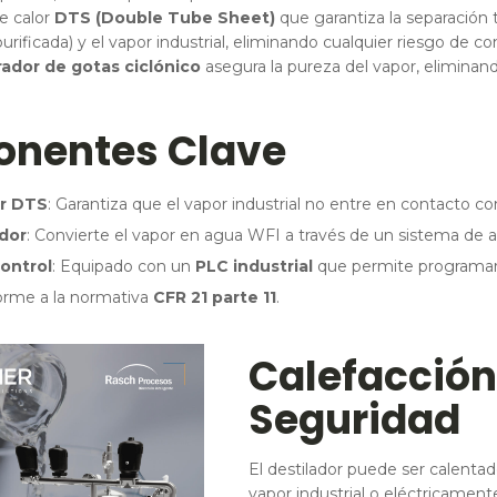
e calor
DTS (Double Tube Sheet)
que garantiza la separación t
ificada) y el vapor industrial, eliminando cualquier riesgo de c
ador de gotas ciclónico
asegura la pureza del vapor, eliminan
nentes Clave
r DTS
: Garantiza que el vapor industrial no entre en contacto c
dor
: Convierte el vapor en agua WFI a través de un sistema de al
ontrol
: Equipado con un
PLC industrial
que permite programar c
orme a la normativa
CFR 21 parte 11
.
Calefacción
Seguridad
El destilador puede ser calent
vapor industrial o eléctricamen