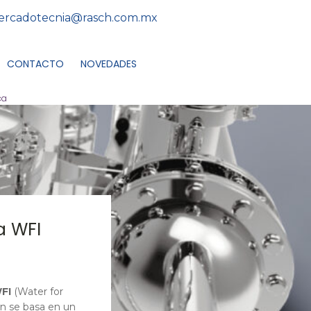
rcadotecnia@rasch.com.mx
CONTACTO
NOVEDADES
ca
a WFI
FI
(Water for
ón se basa en un