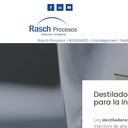
Rasch Procesos
>
NOVEDADES
>
Uncategorized
>
Dest
Destilad
para la I
Los
destiladore
Injection) de alt