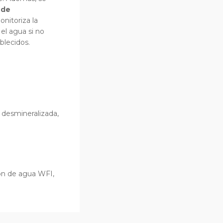
 de
nitoriza la
el agua si no
blecidos.
desmineralizada,
ón de agua WFI,