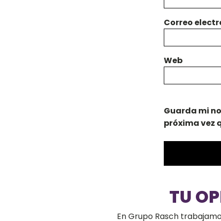
Correo elect
Web
Guarda mi no
próxima vez 
TU O
En Grupo Rasch trabajamos 