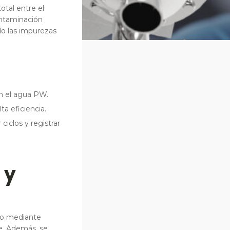
otal entre el
ontaminación
do las impurezas
on el agua PW.
ta eficiencia.
iclos y registrar
 y
ado mediante
te. Además, se