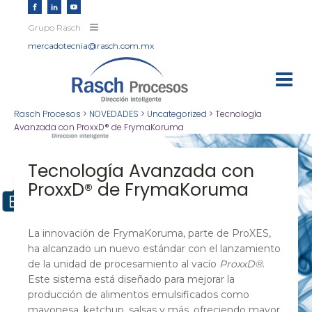
Grupo Rasch
mercadotecnia@rasch.com.mx
Rasch Procesos
>
NOVEDADES
>
Uncategorized
>
Tecnología
Avanzada con ProxxD® de FrymaKoruma
Tecnología Avanzada con
ProxxD® de FrymaKoruma
La innovación de FrymaKoruma, parte de ProXES,
ha alcanzado un nuevo estándar con el lanzamiento
de la unidad de procesamiento al vacío
ProxxD®
.
Este sistema está diseñado para mejorar la
producción de alimentos emulsificados como
mayonesa, ketchup, salsas y más, ofreciendo mayor