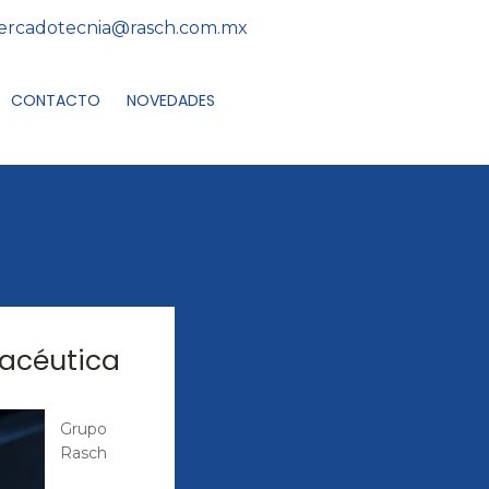
rcadotecnia@rasch.com.mx
CONTACTO
NOVEDADES
macéutica
Grupo
Rasch